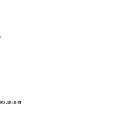
)
шая дикция