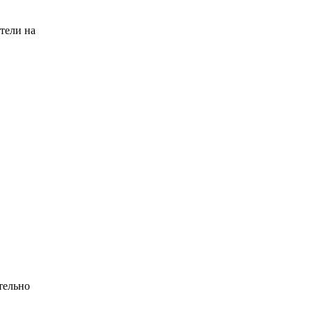
тели на
тельно