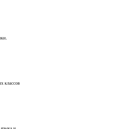
ики.
х классов
 языка и