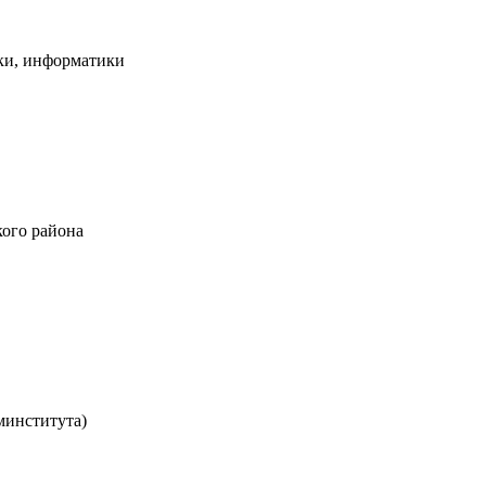
ки, информатики
ого района
минститута)