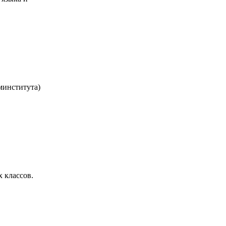
минститута)
 классов.