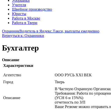
Уборщики
Учителя
Швейное производство
Юристы
Работа в Москве
Работа в Твери
Охранник
Водитель в Яндекс.Такси, выплаты ежедневно
Вернуться к: Охранники
Бухгалтер
Описание
Характеристики
Агентство
ООО РУСЬ XXI ВЕК
Город
Тверь
В Частную Охранную Организаци
Требования: Работа по упрощен
Описание
(УСН 6 и 15%%)
отчетность по З/П
Ваше Резюме можно отправить на