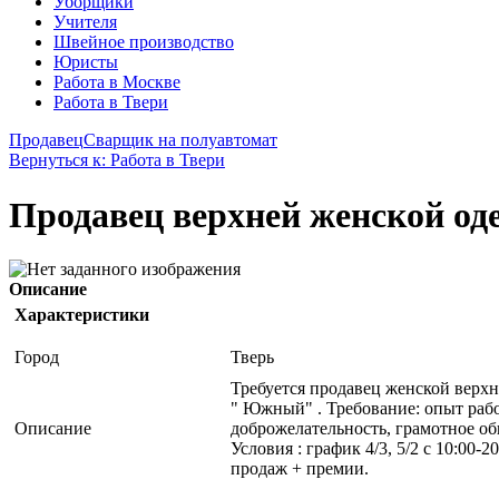
Уборщики
Учителя
Швейное производство
Юристы
Работа в Москве
Работа в Твери
Продавец
Сварщик на полуавтомат
Вернуться к: Работа в Твери
Продавец верхней женской о
Описание
Характеристики
Город
Тверь
Требуется продавец женской верхне
" Южный" . Требование: опыт рабо
Описание
доброжелательность, грамотное об
Условия : график 4/3, 5/2 с 10:00-2
продаж + премии.