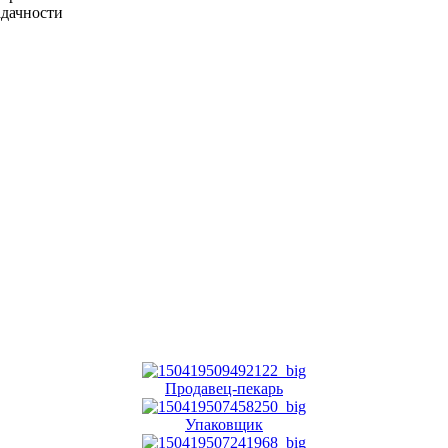
адачности
Продавец-пекарь
Упаковщик