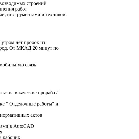
 возводимых строений
лнения работ
ми, инструментами и техникой.
 утром нет пробок из
город. От МКАД 20 минут по
мобильную связь
ьства в качестве прораба /
ке " Отделочные работы" и
 нормативных актов
ежами в AutoCAD
я
и рабочих