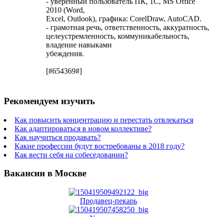
- уверенный пользователь ПК, 1С, MS Office
2010 (Word,
Excel, Outlook), графика: CorelDraw, AutoCAD.
- грамотная речь, ответственность, аккуратность,
целеустремленность, коммуникабельность,
владение навыками
убеждения.
[#654369#]
Рекомендуем изучить
Как повысить концентрацию и перестать отвлекаться
Как адаптироваться в новом коллективе?
Как научиться продавать?
Какие профессии будут востребованы в 2018 году?
Как вести себя на собеседовании?
Вакансии в Москве
Продавец-пекарь