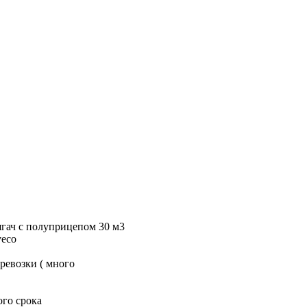
ягач с полуприцепом 30 м3
veco
еревозки ( много
го срока