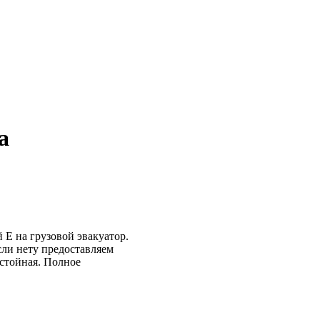
а
й Е на грузовой эвакуатор.
сли нету предоставляем
остойная. Полное