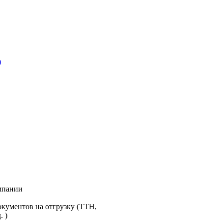
)
омпании
окументов на отгрузку (ТТН,
. )