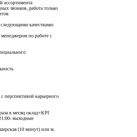
ий ассортимента
дных звонков, работа только
нтов
 следующими качествами:
 менеджером по работе с
специального
ьность
е с перспективой карьерного
 раза в месяц оклад+KPI
 21:00- выходные
ширская (10 минут) или м.