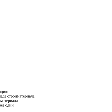
зацию
ладе стройматериала
 материала
рез один